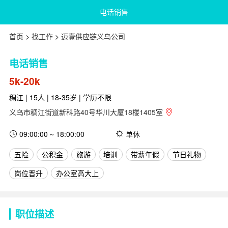
电话销售
首页
>
找工作
>
迈壹供应链义乌公司
电话销售
5k-20k
稠江 | 15人 | 18-35岁 | 学历不限
义乌市稠江街道新科路40号华川大厦18楼1405室
09:00:00 ~ 18:00:00
单休
五险
公积金
旅游
培训
带薪年假
节日礼物
岗位晋升
办公室高大上
职位描述