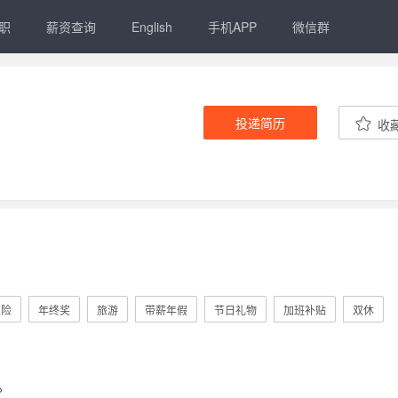
职
薪资查询
English
手机APP
微信群
投递简历
收
五险
年终奖
旅游
带薪年假
节日礼物
加班补贴
双休
。