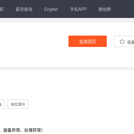
职
薪资查询
English
手机APP
微信群
投递简历
收
贴
岗位晋升
、报备异常、处理异常）