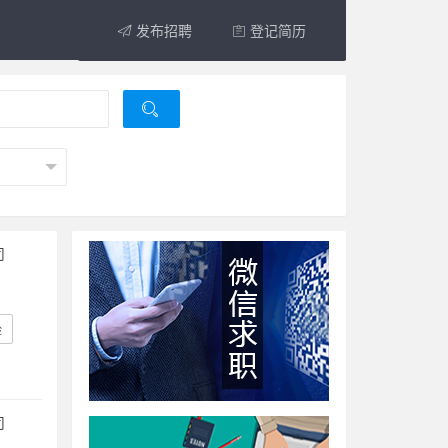
发布招聘
登记简历
司
险
司