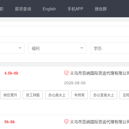
职
薪资查询
English
手机APP
微信群
4.5k-9k
义乌市百纳国际货运代理有限公
2026-08-08
岗位晋升
员工持股
办公高大上
年终奖
办公室高大上
五
5k-8k
义乌市百纳国际货运代理有限公