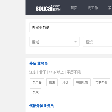
首页
找工作
兼
外贸 业务员
江东 | 若干 | 22岁以上 | 学历不限
包中餐
旅游
培训
节日礼物
带薪年假
包吃
代招外贸业务员