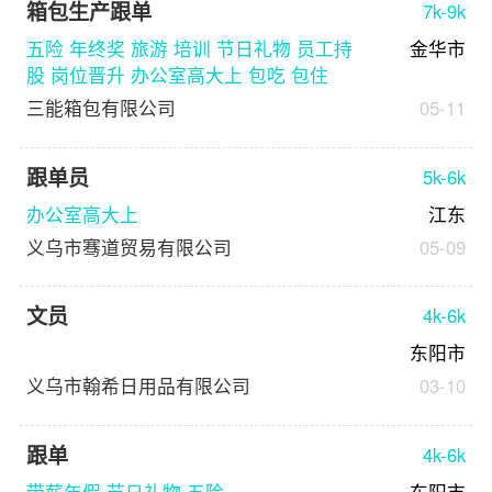
箱包生产跟单
7k-9k
五险 年终奖 旅游 培训 节日礼物 员工持
金华市
股 岗位晋升 办公室高大上 包吃 包住
三能箱包有限公司
05-11
跟单员
5k-6k
办公室高大上
江东
义乌市骞道贸易有限公司
05-09
文员
4k-6k
东阳市
义乌市翰希日用品有限公司
03-10
跟单
4k-6k
带薪年假 节日礼物 五险
东阳市