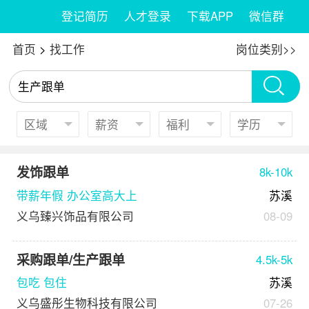
登记简历
人才登录
下载APP
微信群
首页
>
找工作
岗位类别>>
发饰跟单
8k-10k
带薪年假 办公室高大上
苏溪
义乌臻兴饰品有限公司
08-09
采购跟单/生产跟单
4.5k-5k
包吃 包住
苏溪
义乌盛彤生物科技有限公司
07-26