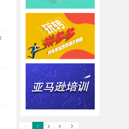
司
1
2
3

