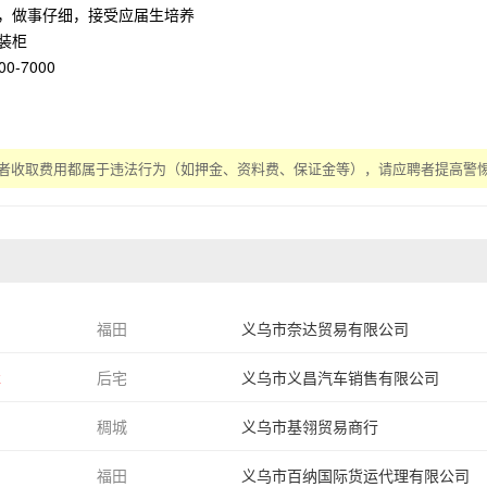
，做事仔细，接受应届生培养
装柜
-7000
者收取费用都属于违法行为（如押金、资料费、保证金等），请应聘者提高警
福田
义乌市奈达贸易有限公司
k
后宅
义乌市义昌汽车销售有限公司
稠城
义乌市基翎贸易商行
福田
义乌市百纳国际货运代理有限公司