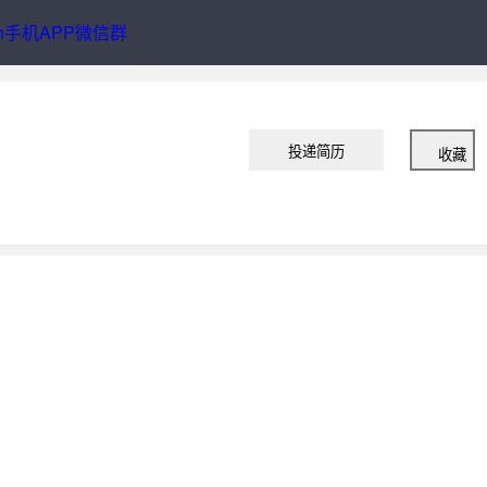
职
薪资查询
English
手机APP
微信群
投递简历
收藏