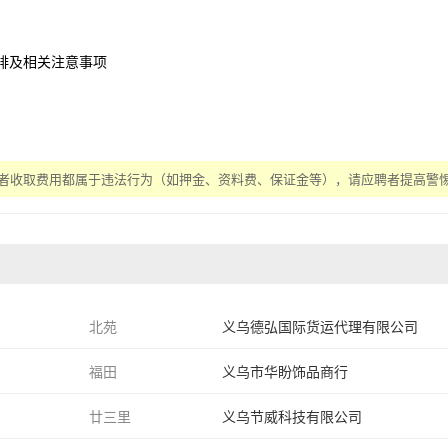
排及相关注意事项
聘者收取费用都属于违法行为（如押金、资料费、保证金等），请应聘者提高警
北苑
义乌德弘国际货运代理有限公司
福田
义乌市华盼饰品商行
廿三里
义乌节威科技有限公司