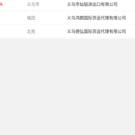
0k
义乌市
义乌市灿韬进出口有限公司
k
福田
义乌鸿朗国际货运代理有限公司
北苑
义乌德弘国际货运代理有限公司
北苑
义乌蓝博进出口有限公司
稠江
宁波嘉诚国际物流有限公司
0k
后宅
义乌市义昌汽车销售有限公司
福田
义乌市奈达贸易有限公司
© 2020-2028
www.soucai.com
All Rights Reserved. 义乌搜才网络