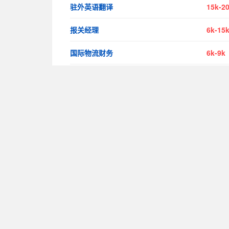
驻外英语翻译
15k-2
报关经理
6k-15
国际物流财务
6k-9k
仓库管理员
5k-7k
仓库管理员
5k-7k
汽车销售
10k-2
销售
5k-6k
Copyright 